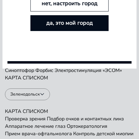
нет, настроить город
БОЛЬШЕ ЛИНЗ — БОЛЬШЕ СКИДКА
Проверка зрения
Подбор очков и контактных линз
да, это мой город
Аппаратное лечение глаз
Ортокератология
Покупайте контактные линзы Airway и увеличивайте
Прием врача-офтальмолога
Контроль детской миопии
размер скидки — от 5% до 15%
Прием детского врача-офтальмолога
Ремонт очков
«Плеоптика»
Занятия на Визотронике
Условия акции
Засветы по Чермаку
Лазеростимуляция «ЛАСТ»
Магнитотерапия «АМО-АТОС»
Макулотестер
Синоптофор
Форбис
Электростимуляция «ЭСОМ»
КАРТА
СПИСКОМ
Зеленодольск
КАРТА
СПИСКОМ
Проверка зрения
Подбор очков и контактных линз
Аппаратное лечение глаз
Ортокератология
Прием врача-офтальмолога
Контроль детской миопии