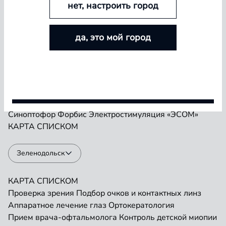
нет, настроить город
БОЛЬШЕ ЛИНЗ — БОЛЬШЕ СКИДКА
Проверка зрения
Подбор очков и контактных линз
да, это мой город
Аппаратное лечение глаз
Ортокератология
Покупайте контактные линзы Airway и увеличивайте
Прием врача-офтальмолога
Контроль детской миопии
размер скидки — от 5% до 15%
Прием детского врача-офтальмолога
Ремонт очков
«Плеоптика»
Занятия на Визотронике
Условия акции
Засветы по Чермаку
Лазеростимуляция «ЛАСТ»
Магнитотерапия «АМО-АТОС»
Макулотестер
Синоптофор
Форбис
Электростимуляция «ЭСОМ»
КАРТА
СПИСКОМ
Зеленодольск
КАРТА
СПИСКОМ
Проверка зрения
Подбор очков и контактных линз
Аппаратное лечение глаз
Ортокератология
Прием врача-офтальмолога
Контроль детской миопии